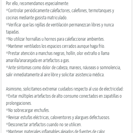
Por ello, recomendamos especialmente:
*Controlar periódicamente calefactores, calefones, termotanques y
cocinas mediante gasista matriculado.
*Verificar que las rejillas de ventilación permanezcan libres y nunca
tapadas.
*No utilizar hornallas u hornos para calefaccionar ambientes.
*Mantener ventilados los espacios cerrados aunque haga frío.
*Prestar atención a manchas negras, hollín, olor extraño o llama
amarilla/anaranjada en artefactos a gas.
*Ante síntomas como dolor de cabeza, mareos, náuseas o somnolencia,
salir inmediatamente al aire libre y solicitar asistencia médica.
Asimismo, solicitamos extremar cuidados respecto al uso de electricidad:
*Evitar múltiples artefactos de alto consumo conectados en zapatillas o
prolongaciones.
*No sobrecargar enchufes.
*Revisar estufas eléctricas, caloventores y alargues defectuosos.
*Desconectar artefactos cuando no se utilicen.
*Mantener materiales inflamables alejados de fuentes de calor.